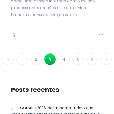
como uma pessoa interage com o mundo,
processa informações e se comunica.
Embora a conscientização sobre…
«
1
2
3
4
5
6
»
Posts recentes
CONARH 2026: data, local e tudo o que