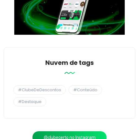
Nuvem de tags
#ClubeDeDescontos
#Conteúdo
#Destaque
@clubecerto no Instagram